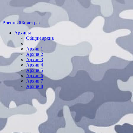
ВоенныйБилет.рф
Архивы
Общий архив
Архив 1
Архив 2
Архив 3
Архив 4
Архив 5
Архив 6
Архив 7
Архив 8