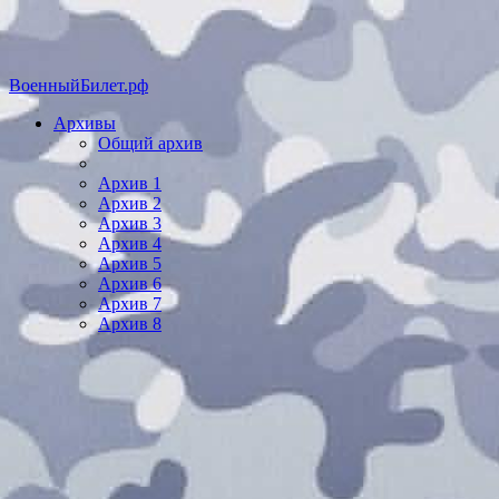
ВоенныйБилет.рф
Архивы
Общий архив
Архив 1
Архив 2
Архив 3
Архив 4
Архив 5
Архив 6
Архив 7
Архив 8