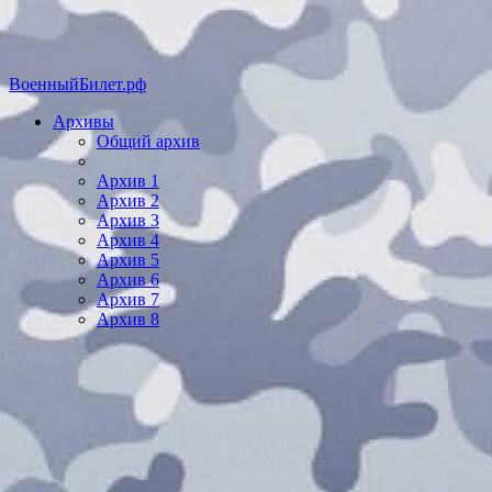
ВоенныйБилет.рф
Архивы
Общий архив
Архив 1
Архив 2
Архив 3
Архив 4
Архив 5
Архив 6
Архив 7
Архив 8