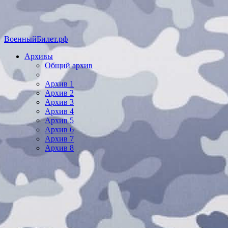
ВоенныйБилет.рф
Архивы
Общий архив
Архив 1
Архив 2
Архив 3
Архив 4
Архив 5
Архив 6
Архив 7
Архив 8