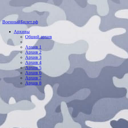
ВоенныйБилет.рф
Архивы
Общий архив
Архив 1
Архив 2
Архив 3
Архив 4
Архив 5
Архив 6
Архив 7
Архив 8