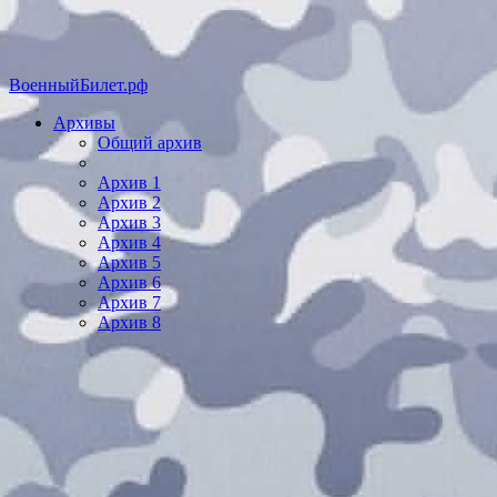
ВоенныйБилет.рф
Архивы
Общий архив
Архив 1
Архив 2
Архив 3
Архив 4
Архив 5
Архив 6
Архив 7
Архив 8