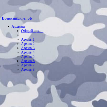
ВоенныйБилет.рф
Архивы
Общий архив
Архив 1
Архив 2
Архив 3
Архив 4
Архив 5
Архив 6
Архив 7
Архив 8