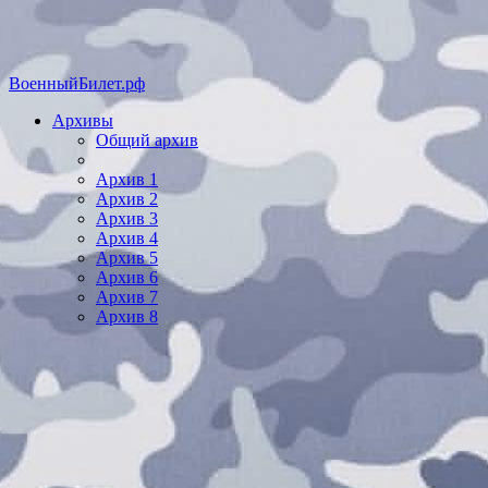
ВоенныйБилет.рф
Архивы
Общий архив
Архив 1
Архив 2
Архив 3
Архив 4
Архив 5
Архив 6
Архив 7
Архив 8