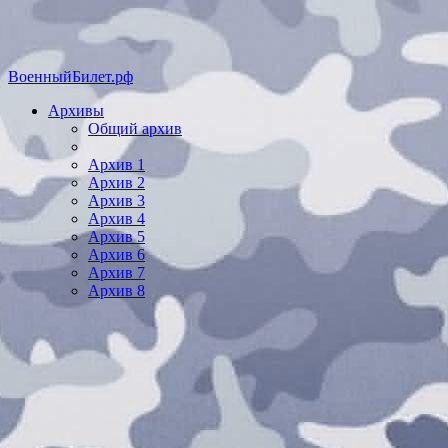
ВоенныйБилет.рф
Архивы
Общий архив
Архив 1
Архив 2
Архив 3
Архив 4
Архив 5
Архив 6
Архив 7
Архив 8