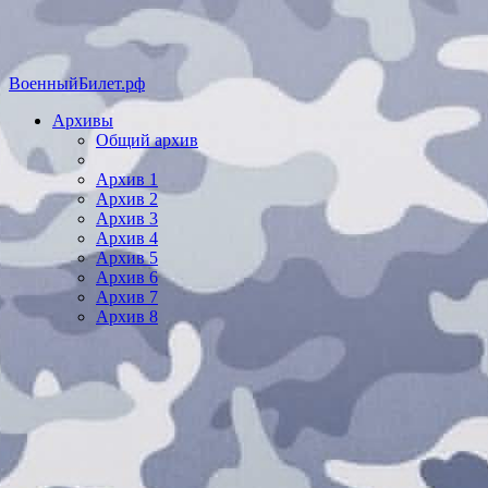
ВоенныйБилет.рф
Архивы
Общий архив
Архив 1
Архив 2
Архив 3
Архив 4
Архив 5
Архив 6
Архив 7
Архив 8