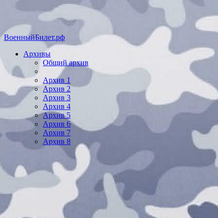
ВоенныйБилет.рф
Архивы
Общий архив
Архив 1
Архив 2
Архив 3
Архив 4
Архив 5
Архив 6
Архив 7
Архив 8