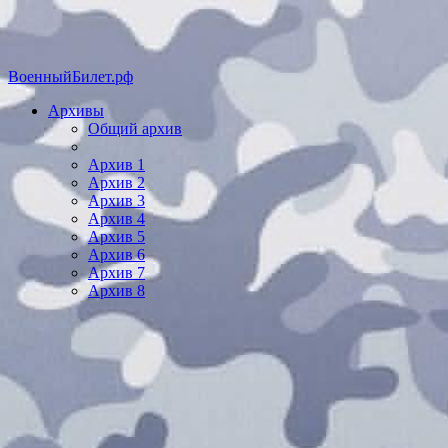
ВоенныйБилет.рф
Архивы
Общий архив
Архив 1
Архив 2
Архив 3
Архив 4
Архив 5
Архив 6
Архив 7
Архив 8