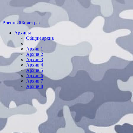
ВоенныйБилет.рф
Архивы
Общий архив
Архив 1
Архив 2
Архив 3
Архив 4
Архив 5
Архив 6
Архив 7
Архив 8