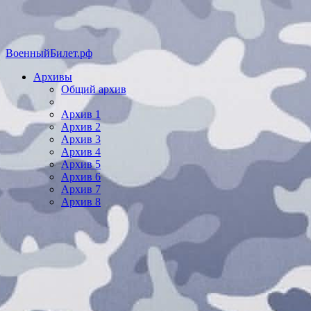
ВоенныйБилет.рф
Архивы
Общий архив
Архив 1
Архив 2
Архив 3
Архив 4
Архив 5
Архив 6
Архив 7
Архив 8