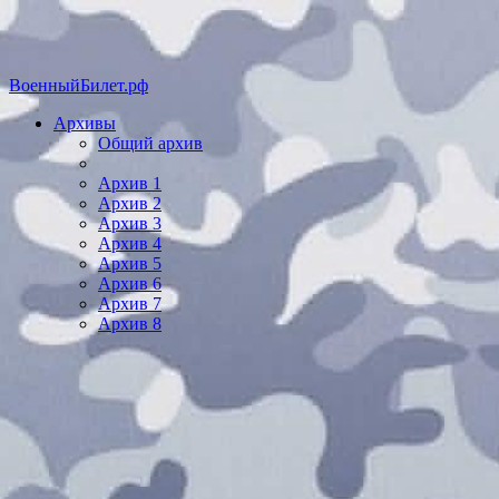
ВоенныйБилет.рф
Архивы
Общий архив
Архив 1
Архив 2
Архив 3
Архив 4
Архив 5
Архив 6
Архив 7
Архив 8