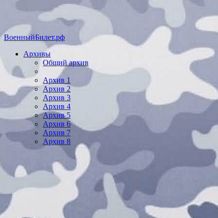
ВоенныйБилет.рф
Архивы
Общий архив
Архив 1
Архив 2
Архив 3
Архив 4
Архив 5
Архив 6
Архив 7
Архив 8