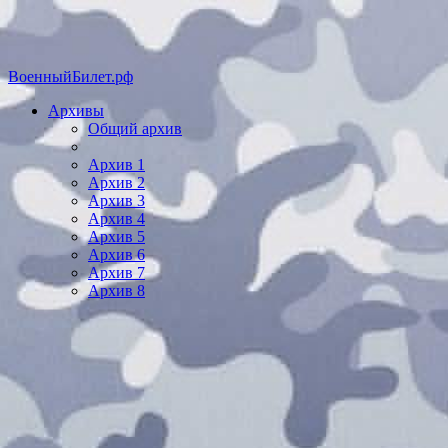
ВоенныйБилет.рф
Архивы
Общий архив
Архив 1
Архив 2
Архив 3
Архив 4
Архив 5
Архив 6
Архив 7
Архив 8