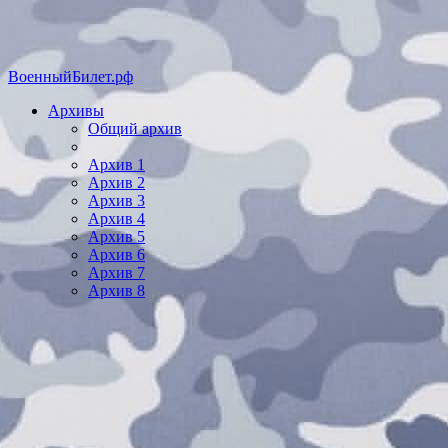
ВоенныйБилет.рф
Архивы
Общий архив
Архив 1
Архив 2
Архив 3
Архив 4
Архив 5
Архив 6
Архив 7
Архив 8