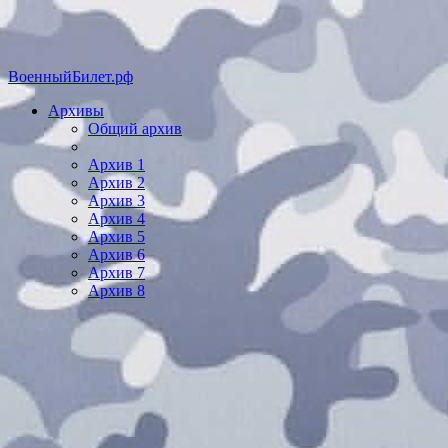
ВоенныйБилет.рф
Архивы
Общий архив
Архив 1
Архив 2
Архив 3
Архив 4
Архив 5
Архив 6
Архив 7
Архив 8