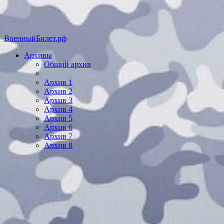
ВоенныйБилет.рф
Архивы
Общий архив
Архив 1
Архив 2
Архив 3
Архив 4
Архив 5
Архив 6
Архив 7
Архив 8