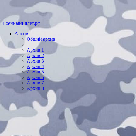
ВоенныйБилет.рф
Архивы
Общий архив
Архив 1
Архив 2
Архив 3
Архив 4
Архив 5
Архив 6
Архив 7
Архив 8