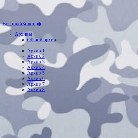
ВоенныйБилет.рф
Архивы
Общий архив
Архив 1
Архив 2
Архив 3
Архив 4
Архив 5
Архив 6
Архив 7
Архив 8