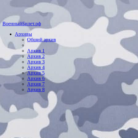
ВоенныйБилет.рф
Архивы
Общий архив
Архив 1
Архив 2
Архив 3
Архив 4
Архив 5
Архив 6
Архив 7
Архив 8