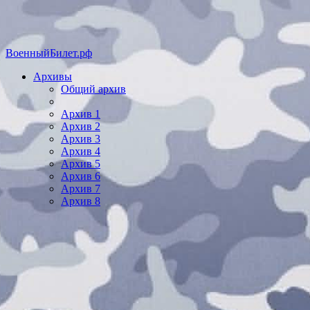
ВоенныйБилет.рф
Архивы
Общий архив
Архив 1
Архив 2
Архив 3
Архив 4
Архив 5
Архив 6
Архив 7
Архив 8