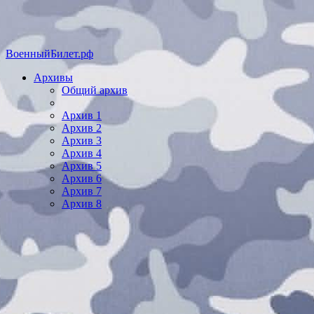
ВоенныйБилет.рф
Архивы
Общий архив
Архив 1
Архив 2
Архив 3
Архив 4
Архив 5
Архив 6
Архив 7
Архив 8