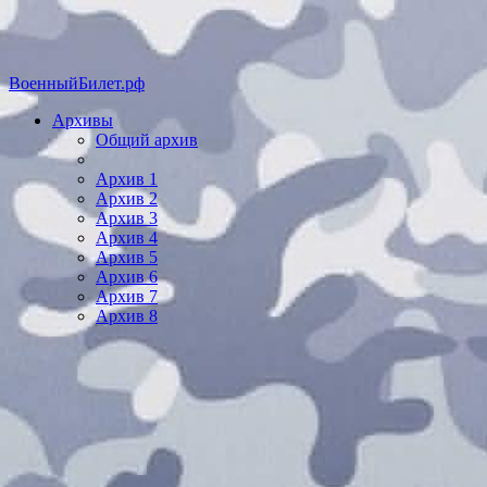
ВоенныйБилет.рф
Архивы
Общий архив
Архив 1
Архив 2
Архив 3
Архив 4
Архив 5
Архив 6
Архив 7
Архив 8