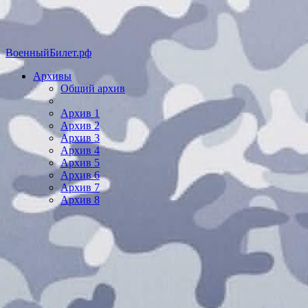
ВоенныйБилет.рф
Архивы
Общий архив
Архив 1
Архив 2
Архив 3
Архив 4
Архив 5
Архив 6
Архив 7
Архив 8