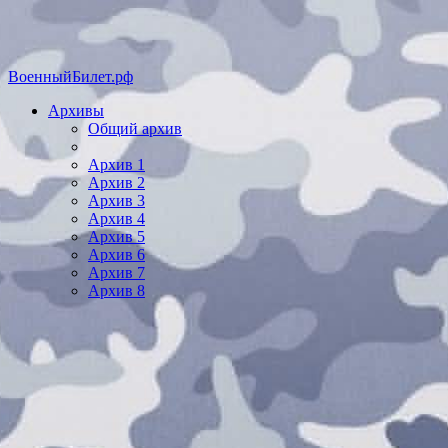
ВоенныйБилет.рф
Архивы
Общий архив
Архив 1
Архив 2
Архив 3
Архив 4
Архив 5
Архив 6
Архив 7
Архив 8