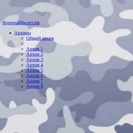
ВоенныйБилет.рф
Архивы
Общий архив
Архив 1
Архив 2
Архив 3
Архив 4
Архив 5
Архив 6
Архив 7
Архив 8