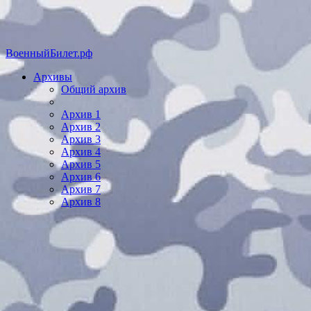
ВоенныйБилет.рф
Архивы
Общий архив
Архив 1
Архив 2
Архив 3
Архив 4
Архив 5
Архив 6
Архив 7
Архив 8