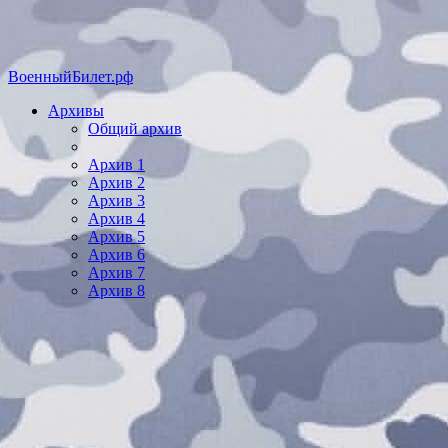
ВоенныйБилет.рф
Архивы
Общий архив
Архив 1
Архив 2
Архив 3
Архив 4
Архив 5
Архив 6
Архив 7
Архив 8