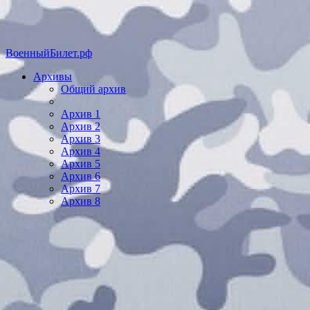
ВоенныйБилет.рф
Архивы
Общий архив
Архив 1
Архив 2
Архив 3
Архив 4
Архив 5
Архив 6
Архив 7
Архив 8