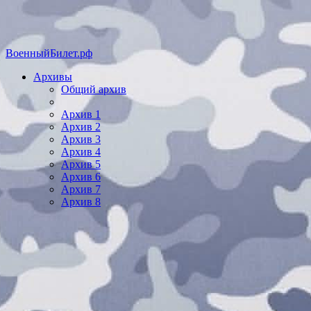
ВоенныйБилет.рф
Архивы
Общий архив
Архив 1
Архив 2
Архив 3
Архив 4
Архив 5
Архив 6
Архив 7
Архив 8